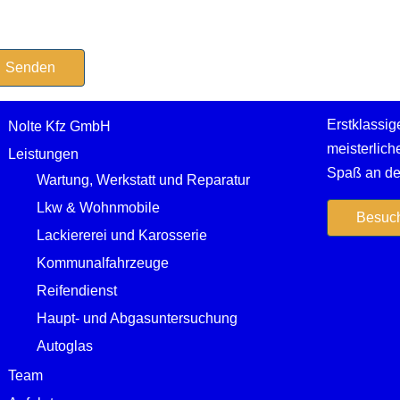
Senden
Erstklass
Nolte Kfz GmbH
meisterlic
Leistungen
Spaß an der
Wartung, Werkstatt und Reparatur
Lkw & Wohnmobile
Besuch
Lackiererei und Karosserie
Kommunalfahrzeuge
Reifendienst
Haupt- und Abgasuntersuchung
Autoglas
Team