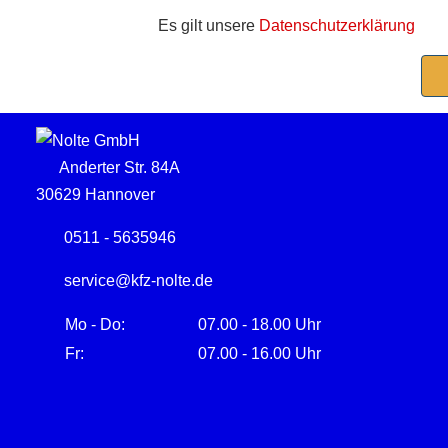
Es gilt unsere
Datenschutzerklärung
Anderter Str. 84A
30629 Hannover
0511 - 5635946
service@kfz-nolte.de
Mo - Do:
07.00 - 18.00 Uhr
Fr:
07.00 - 16.00 Uhr