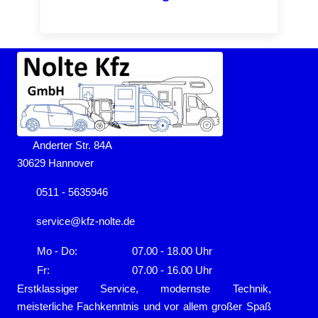
Anderter Str. 84A
30629 Hannover
0511 - 5635946
service@kfz-nolte.de
Mo - Do:
07.00 - 18.00 Uhr
Fr:
07.00 - 16.00 Uhr
Erstklassiger Service, modernste Technik,
meisterliche Fachkenntnis und vor allem großer Spaß