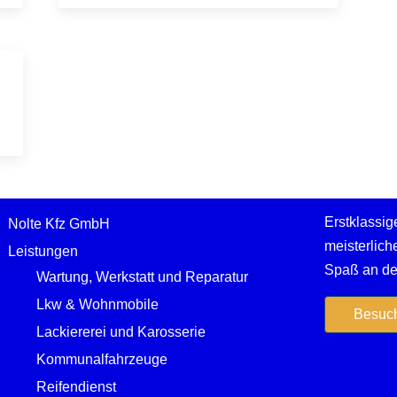
Erstklass
Nolte Kfz GmbH
meisterlic
Leistungen
Spaß an der
Wartung, Werkstatt und Reparatur
Lkw & Wohnmobile
Besuch
Lackiererei und Karosserie
Kommunalfahrzeuge
Reifendienst