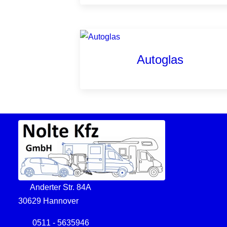
Autoglas
Anderter Str. 84A
30629 Hannover
0511 - 5635946